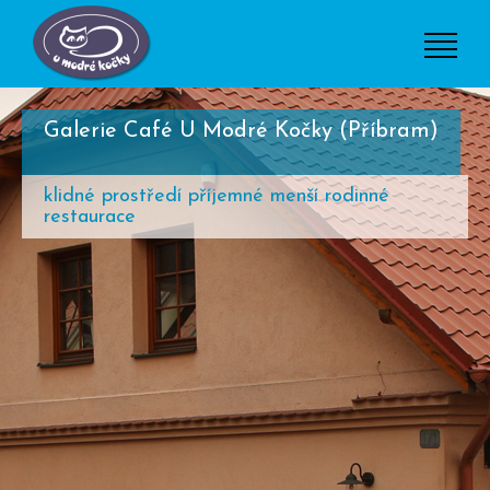
Galerie Café U Modré Kočky (Příbram)
klidné prostředí příjemné menší rodinné
restaurace