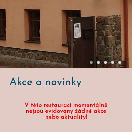
Akce a novinky
V této restauraci momentálně
nejsou evidovány žádné akce
nebo aktuality!