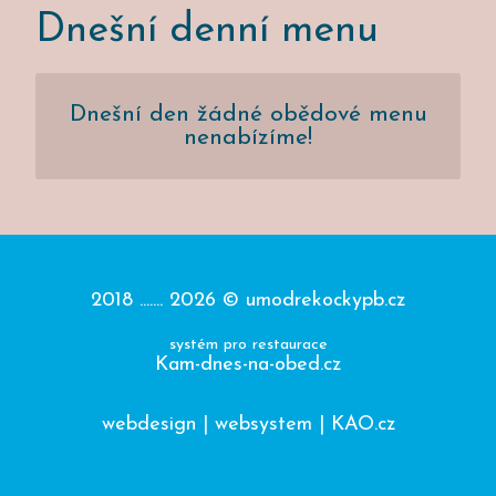
Dnešní denní menu
Dnešní den žádné obědové menu
nenabízíme!
2018 ....... 2026 ©
umodrekockypb.cz
systém pro restaurace
Kam-dnes-na-obed.cz
webdesign | websystem | KAO.cz